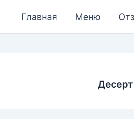
Сортировка:
по
популярности
Главная
Меню
От
Десер