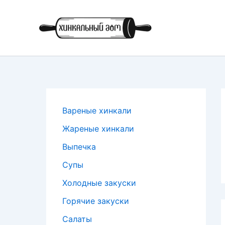
Перейти
к
содержимому
Вареные хинкали
Жареные хинкали
Выпечка
Супы
Холодные закуски
Горячие закуски
Салаты