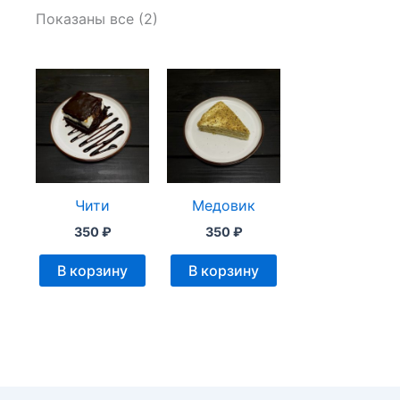
Показаны все (2)
Чити
Медовик
350
₽
350
₽
В корзину
В корзину