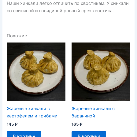
Наши хинкали легко отличить по хвостикам. У хинкали
со свининой и говядиной ровный срез хвостика.
Похожие
Жареные хинкали с
Жареные хинкали с
картофелем и грибами
бараниной
145
₽
165
₽
В корзину
В корзину