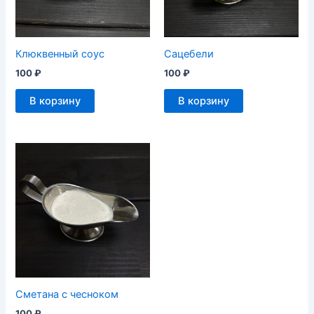
Клюквенный соус
Сацебели
100
₽
100
₽
В корзину
В корзину
Сметана с чесноком
100
₽