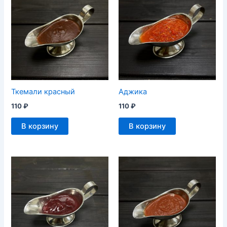
Ткемали красный
Аджика
110
₽
110
₽
В корзину
В корзину