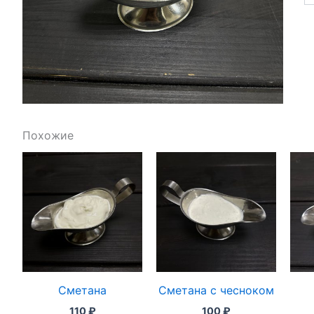
Похожие
Сметана
Сметана с чесноком
110
₽
100
₽