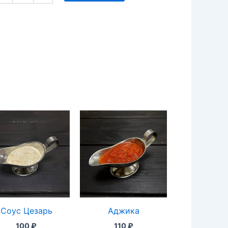
Соус Цезарь
Аджика
100
₽
110
₽