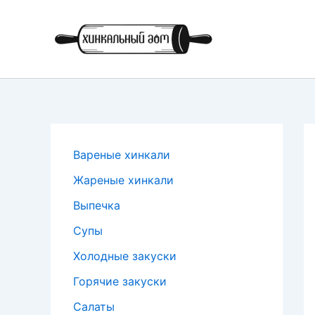
Перейти
к
содержимому
Вареные хинкали
Жареные хинкали
Выпечка
Супы
Холодные закуски
Горячие закуски
Салаты