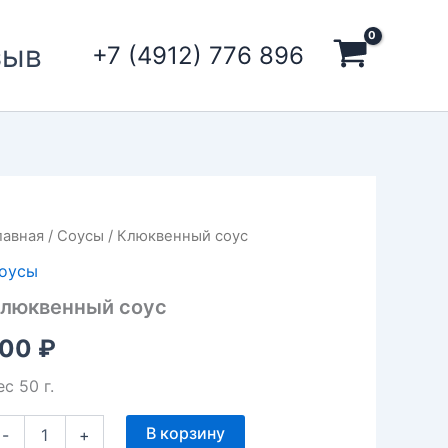
зыв
+7 (4912) 776 896
оличество
лавная
/
Соусы
/ Клюквенный соус
овара
оусы
люквенный
оус
люквенный соус
100
₽
ес 50 г.
В корзину
-
+