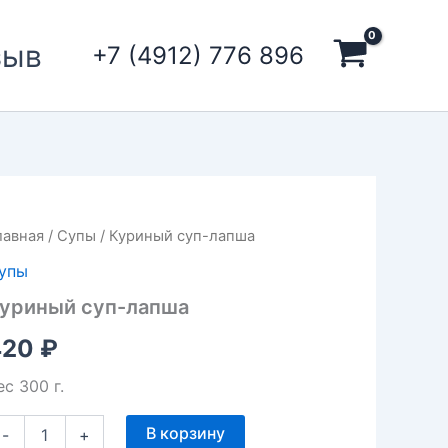
зыв
+7 (4912) 776 896
оличество
лавная
/
Супы
/ Куриный суп-лапша
овара
упы
уриный
п-
уриный суп-лапша
апша
420
₽
ес 300 г.
В корзину
-
+