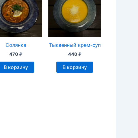
Солянка
Тыквенный крем-суп
470
₽
440
₽
В корзину
В корзину