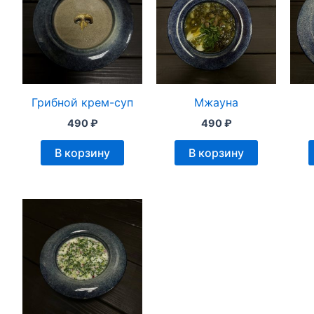
Грибной крем-суп
Мжауна
490
₽
490
₽
В корзину
В корзину