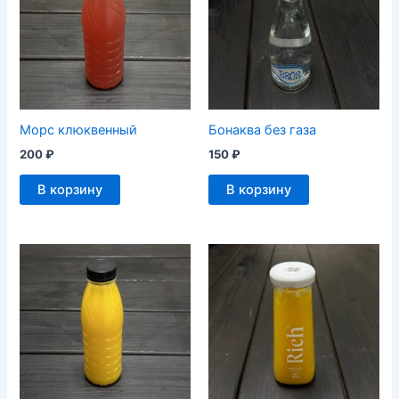
Морс клюквенный
Бонаква без газа
200
₽
150
₽
В корзину
В корзину