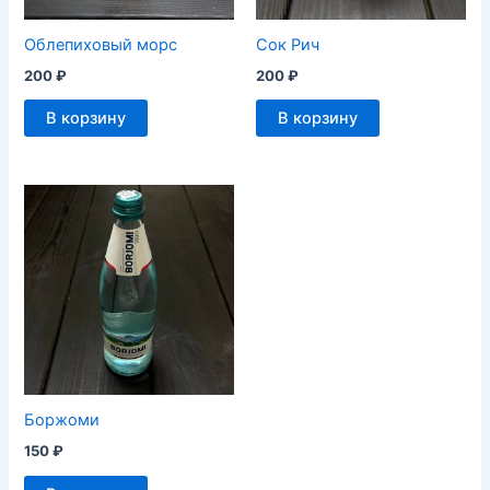
Облепиховый морс
Сок Рич
200
₽
200
₽
В корзину
В корзину
Боржоми
150
₽