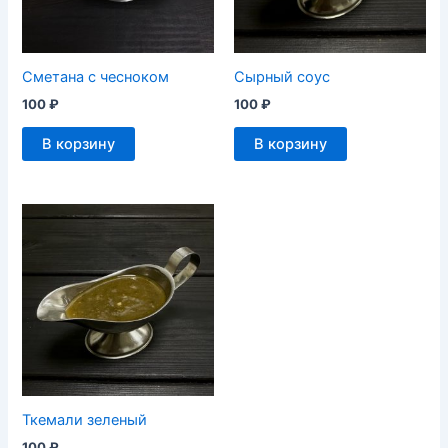
Сметана с чесноком
Сырный соус
100
₽
100
₽
В корзину
В корзину
Ткемали зеленый
100
₽