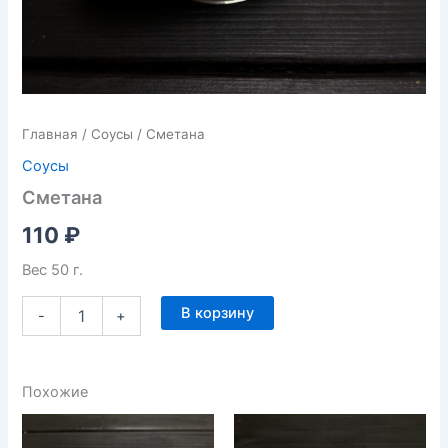
Главная
/
Соусы
/ Сметана
Соусы
Сметана
110
₽
Вес 50 г.
В корзину
-
+
Похожие