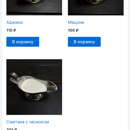
Аджика
Мацони
110
₽
100
₽
В корзину
В корзину
Сметана с чесноком
100
₽