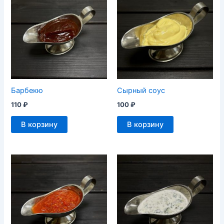
Барбекю
Сырный соус
110
₽
100
₽
В корзину
В корзину