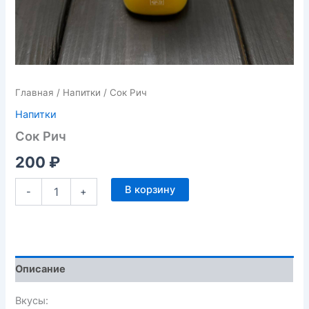
Главная
/
Напитки
/ Сок Рич
Напитки
Сок Рич
200
₽
В корзину
-
+
Описание
Вкусы: