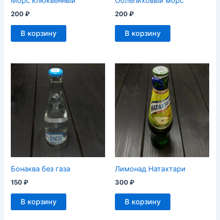
Морс клюквенный
Облепиховый морс
200
₽
200
₽
В корзину
В корзину
Бонаква без газа
Лимонад Натахтари
150
₽
300
₽
В корзину
В корзину