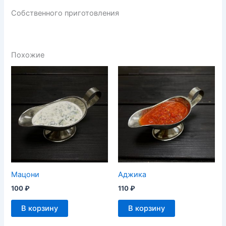
Собственного приготовления
Похожие
Мацони
Аджика
100
₽
110
₽
В корзину
В корзину