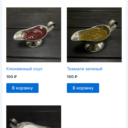
Клюквенный соус
Ткемали зеленый
100
₽
100
₽
В корзину
В корзину