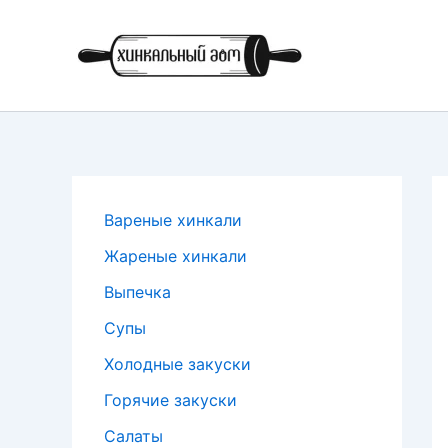
Перейти
к
содержимому
Вареные хинкали
Жареные хинкали
Выпечка
Супы
Холодные закуски
Горячие закуски
Салаты