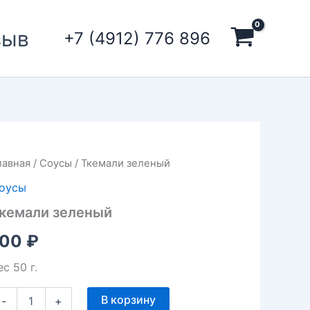
зыв
+7 (4912) 776 896
оличество
лавная
/
Соусы
/ Ткемали зеленый
овара
оусы
кемали
еленый
кемали зеленый
100
₽
ес 50 г.
В корзину
-
+