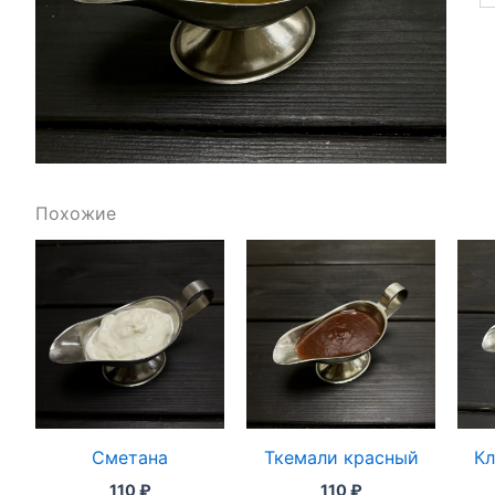
Похожие
Сметана
Ткемали красный
Кл
110
₽
110
₽