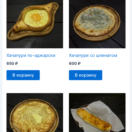
Хачапури по-аджарски
Хачапури со шпинатом
650
₽
600
₽
В корзину
В корзину