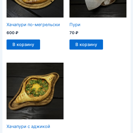
Хачапури по-мегрельски
Пури
600
₽
70
₽
В корзину
В корзину
Хачапури с аджикой