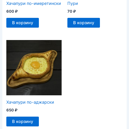
Хачапури по-имеретински
Пури
600
₽
70
₽
В корзину
В корзину
Хачапури по-аджарски
650
₽
В корзину