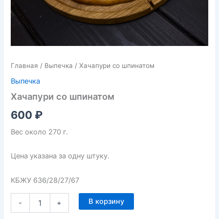
Главная
/
Выпечка
/ Хачапури со шпинатом
Выпечка
Хачапури со шпинатом
600
₽
Вес около 270 г.
Цена указана за одну штуку.
КБЖУ 636/28/27/67
В корзину
-
+