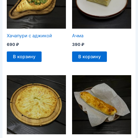
Хачапури с аджикой
Ачма
690
₽
390
₽
В корзину
В корзину