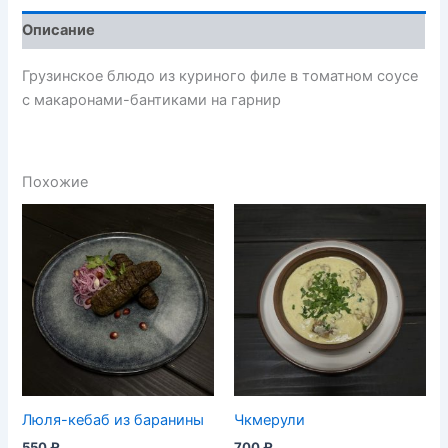
Описание
Грузинское блюдо из куриного филе в томатном соусе
с макаронами-бантиками на гарнир
Похожие
Люля-кебаб из баранины
Чкмерули
550
₽
700
₽