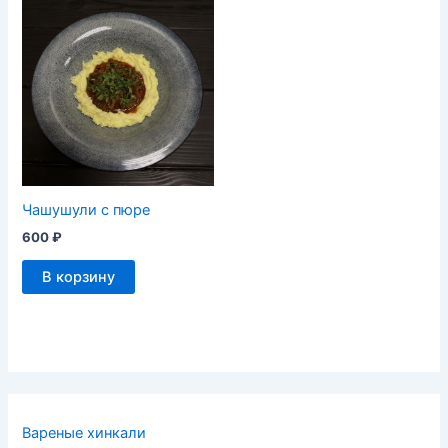
Чашушули с пюре
600
₽
В корзину
Вареные хинкали