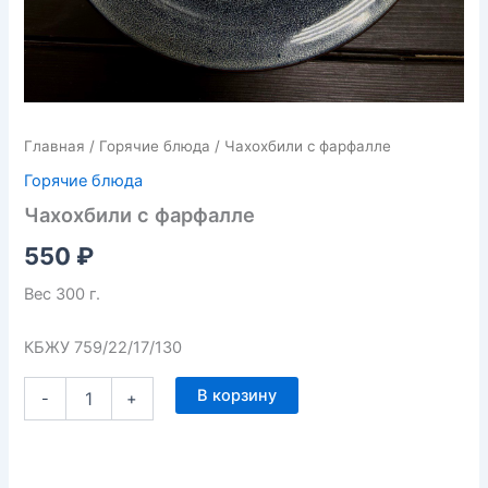
Главная
/
Горячие блюда
/ Чахохбили с фарфалле
Горячие блюда
Чахохбили с фарфалле
550
₽
Вес 300 г.
КБЖУ 759/22/17/130
В корзину
-
+