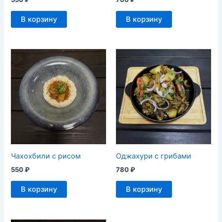
В корзину
В корзину
Чахохбили с рисом
Оджахури с грибами
550
₽
780
₽
В корзину
В корзину