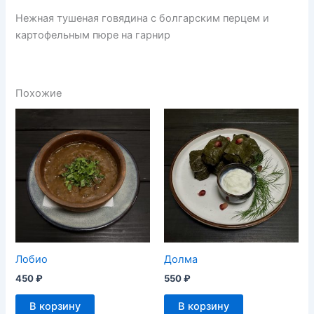
Нежная тушеная говядина с болгарским перцем и
картофельным пюре на гарнир
Похожие
Лобио
Долма
450
₽
550
₽
В корзину
В корзину