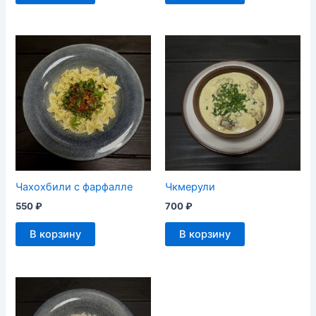
Чахохбили с фарфалле
Чкмерули
550
₽
700
₽
В корзину
В корзину