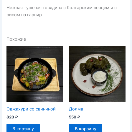
Нежная тушеная говядина с болгарским перцем и с
рисом на гарнир
Похожие
Оджахури со свининой
Долма
820
₽
550
₽
В корзину
В корзину