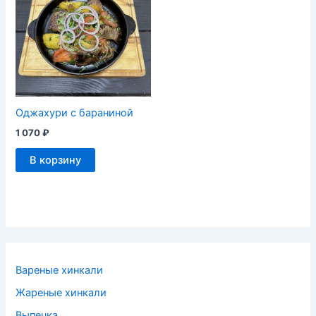
Оджахури с бараниной
1 070
₽
В корзину
Вареные хинкали
Жареные хинкали
Выпечка