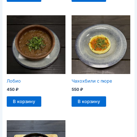
Лобио
Чахохбили с пюре
450
₽
550
₽
В корзину
В корзину