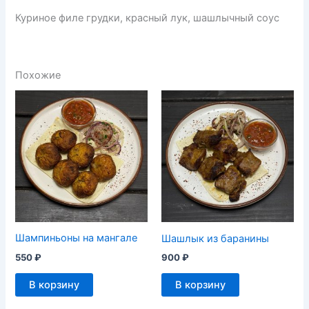
Куриное филе грудки, красный лук, шашлычный соус
Похожие
Шампиньоны на мангале
Шашлык из баранины
550
₽
900
₽
В корзину
В корзину