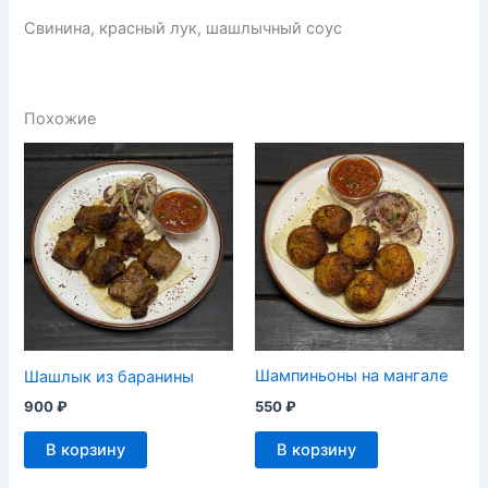
Свинина, красный лук, шашлычный соус
Похожие
Шампиньоны на мангале
Шашлык из баранины
550
₽
900
₽
В корзину
В корзину