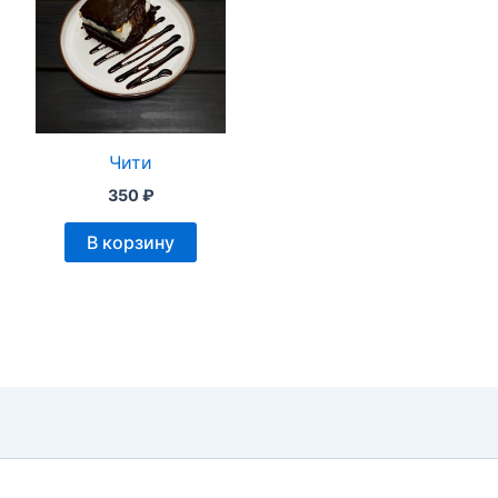
Чити
350
₽
В корзину