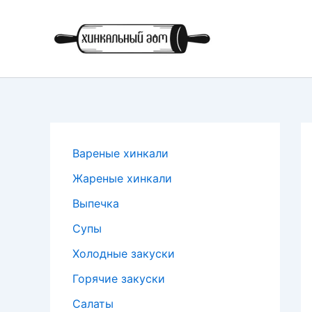
Перейти
к
содержимому
Вареные хинкали
Жареные хинкали
Выпечка
Супы
Холодные закуски
Горячие закуски
Салаты