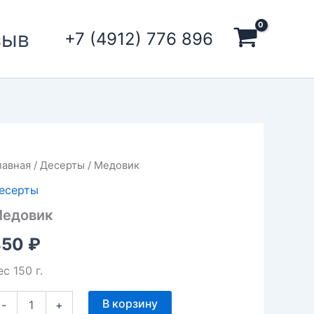
зыв
+7 (4912) 776 896
оличество
лавная
/
Десерты
/ Медовик
овара
есерты
едовик
едовик
350
₽
ес 150 г.
В корзину
-
+